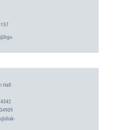
3157
dt@bgu-
 Hall
34342
534909
@diak-