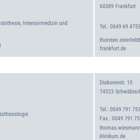
60389
Frankfurt
Deutschland
Anästhesie, Intensivmedizin und
0049 69 475
thorsten.steinfel
t
frankfurt.de
Diakoniestr. 10
74523
Schwäbisch
Deutschland
0049 791 75
ästhesiologie
0049 791 7
thomas.wiesmann
klinikum.de